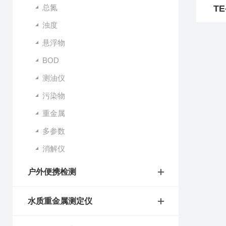
总氮
TE
浊度
悬浮物
BOD
测油仪
污染物
重金属
多参数
消解仪
户外便携检测
水质重金属测定仪