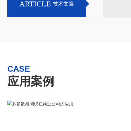
000Plus台式智能水质综合测定仪融合分光、电
TE-
ARTICLE
技术文章
四参数为核心，兼顾百项指标自由选配，凭借
凭借免
、方案可定制的优势，成为第三方检测、污水
测、水
化工等实验室升级优选设备。在全国各区域客
托全国
站、水务
CASE
应用案例