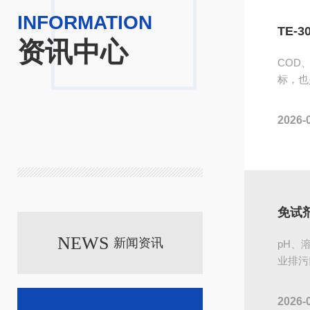
INFORMATION
免试剂同步测！常规五参数水质检测仪适配水厂、水产全场景野外巡测
资讯中心
率、浊度、水温构成水质常规五参数体系，是水
COD
、水厂管网巡检、水产塘口监测最基础的判定
标，也
带繁琐、检测流程冗长，难以满足外勤多点位
项目。
尔TE-1800手持式多参数水质测定仪以常规
室亟需
2026-
查看详情
体，凭借免试剂检测、操作简便、指标可定制
TE-
为环境监测、水务运营、水产养殖、科研野外
氮、总
检测装备。面向全国各区域监测单位、水务企
工、制
区域业务人员联合各地授权经销商开展样机实
各区域
实验室真
分光 + 电极双体系台式设备 TE-5000Plus 一站式搞定实验室水质百项指标检测
NEWS
新闻资讯
、总氮是各类水质实验室日常核心检测指标，搭
pH、
规理化等配套项目，构成污水、地表水、自来
业排污
监测体系。传统分体式检测设备操作繁琐、仪
化、工
率偏低，难以满足大批量水样、多项目同步分
式携带
2026-
查看详情