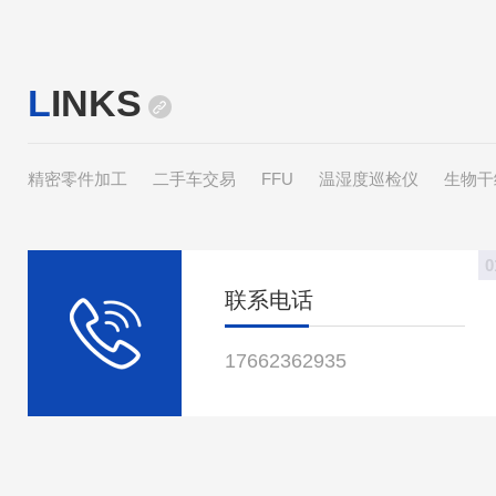
有效、更便捷、更安全的产品和解决方案。本期为
大家带来天尔仪器在药业公司的应用案例，让大家
更加全面的了解天尔
L
INKS
精密零件加工
二手车交易
FFU
温湿度巡检仪
生物干
0
联系电话
17662362935