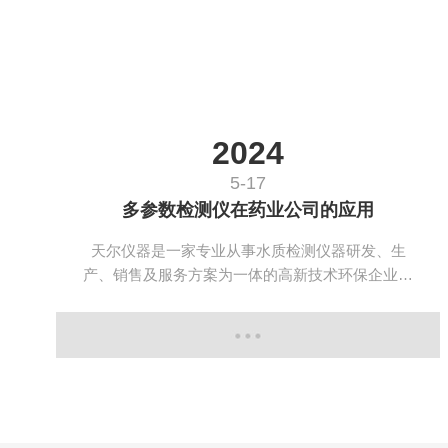
2024
5-17
多参数检测仪在药业公司的应用
天尔仪器是一家专业从事水质检测仪器研发、生
产、销售及服务方案为一体的高新技术环保企业。
产品广泛应用于环境监测系统、科研院所、日化轻
工、石化、食品加工、酿造、市政污水处理、冶金
焦化、医药行业、造纸、纺织印染、电镀、电力等
多个行业和领域。公司在全国地区设有多个分公司
及办事处，已建成线上线下全渠道销售服务、全国
省会级的营销售后网络，为客户的采购、使用、维
护、配套提供全流程贴心服务，持续为客户提供更