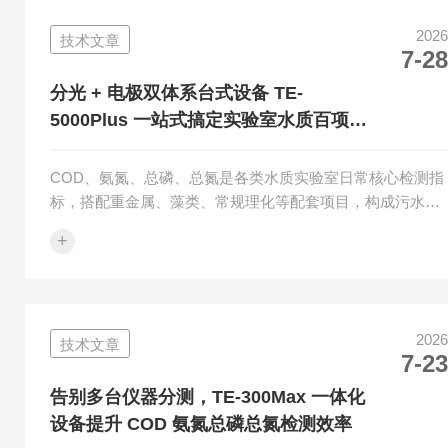
心监测项，兼顾多类饮用水配套指标自由定制，凭借便捷实
2026
技术文章
操、数据稳定、户外适配的突出优势，成为水务、食品、泳
7-28
池运维、第三方检测机构主流现场监测设备。面向全国水
厂、饮品企...
分光 + 电极双体系台式设备 TE-
5000Plus 一站式搞定实验室水质百项指
标检测
COD、氨氮、总磷、总氮是各类水质实验室日常核心检测指
标，搭配重金属、藻类、常规理化等配套项目，构成污水、
地表水、自来水、工业废水全维度监测体系。传统分体式检
+
测设备操作繁琐、仪器分散、样品处理效率偏低，难以满足
大批量水样、多项目同步分析需求。天尔TE-5000Plus台式
智能水质综合测定仪融合分光、电极双重检测体系，以四参
数为核心，兼顾百项指标自由选配，凭借操作简单、检测高
2026
技术文章
效、方案可定制的优势，成为第三方检测、污水处理、水
7-23
务、高校、化工等实验室升级优选设备。在全国各区域客户
对...
告别多台仪器分测，TE-300Max 一体化
设备提升 COD 氨氮总磷总氮检测效率