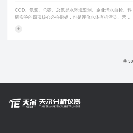
COD、氨氮、总磷、总氮是水环境监测、企业污水自检、科
研实验的四项核心必检指标，也是评价水体有机污染、营养
盐负荷的关键依据。各类实验室以往采用多台设备分测，流
+
程繁琐、耗时较长，亟需一体化、操作简易的综合检测设
备。天尔TE-300Max多参数水质测定仪以四项国标核心项目
为核心，兼顾操作便捷、项目可定制的使用需求，全面适配
污水处理厂、高校科研、第三方检测、石化电厂、食品医药
等全行业实验室检测场景。天尔全国各区域技术团队面向各
共 3
类企事业单位、科研院所开展设备对接与样机实操演示，结
合大...