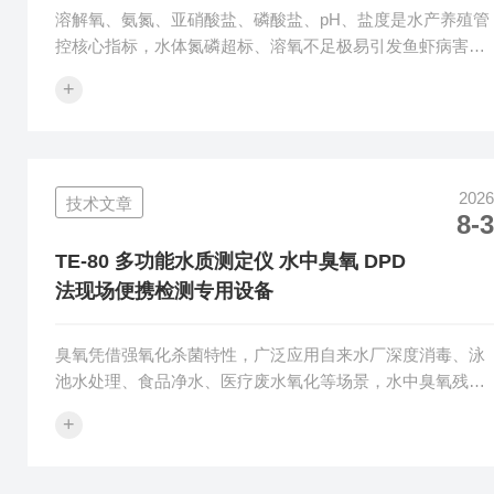
溶解氧、氨氮、亚硝酸盐、磷酸盐、pH、盐度是水产养殖管
控核心指标，水体氮磷超标、溶氧不足极易引发鱼虾病害、
大面积翻塘，传统依靠经验判断、送检实验室模式滞后性
+
强，难以满足塘口多点实时筛查需求。TE-YZ60多功能便携
水产水质测定仪专为池塘、网箱、工厂化养殖场景打造，以
养殖关键指标为主测方向，兼顾操作简单、野外长效续航、
检测项目可定制的核心优势，现已广泛服务水产合作社、规
2026
技术文章
模化养殖基地、渔政农技服务站。面向全国各水产养殖区
8-3
域，天尔各地域业务负责人联合本地经销商深入养殖园区、
渔业服务...
TE-80 多功能水质测定仪 水中臭氧 DPD
法现场便携检测专用设备
臭氧凭借强氧化杀菌特性，广泛应用自来水厂深度消毒、泳
池水处理、食品净水、医疗废水氧化等场景，水中臭氧残留
浓度直接决定消毒成效与水体安全。浓度偏低会造成微生物
+
消杀，过量臭氧易腐蚀管路、生成溴酸盐等消毒副产物，行
业亟需一款操作简单、一机多用、可按需拓展的便携臭氧快
检设备。天尔TE-80多功能水质测定仪以水体臭氧检测为核