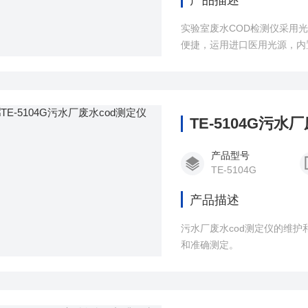
产品描述
实验室废水COD检测仪采用
便捷，运用进口医用光源，内置
操作简单，浓度直读；满足《HJ
氮的测定纳氏试剂分光光度法
TE-5104G污水
产品型号
TE-5104G
产品描述
污水厂废水cod测定仪的维
和准确测定。