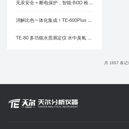
无汞安全 + 断电保护，智能 BOD 检测装备助力水环境有机污染精细化监测
消解比色一体化集成！TE-600Plus 便携系统实现总磷四项指标野外同步快检
TE-80 多功能水质测定仪 水中臭氧 DPD 法现场便携检测专用设备
共 1657 条记