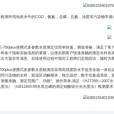
要检测环境地表水中的COD，氨氮，总磷，总氮，浊度等污染物常规
E-700plus便携式多参数水质测定仪简单快速，测值准确，满足
作和各个指标实验流程的掌握，以便后期客户快速准确的测定水样各
支出方面非常满意。后续使用过程中我司工程师们定期回访，随时为
-700plus便携式多参数水质检测仪采用高强度防水手提安全箱一体
相同污染物的水样，双温区消解模块，独立温控，数字化集成系统，
测量准确、测定范围广、功能*、操作简单,满足 《HJT399—2007
度法》《GB11893-89水质总磷的测定钼酸铵分光光度法》检测要求