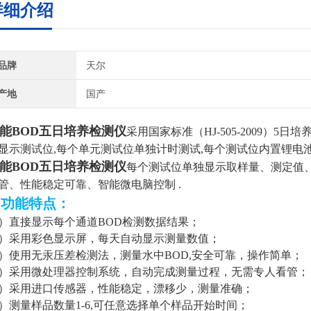
详细介绍
品牌
天尔
产地
国产
能BOD五日培养检测仪
采用国家标准（HJ-505-2009）5日
显示测试位,每个单元测试位单独计时测试,每个测试位内置锂电
能BOD五日培养检测仪
每个测试位单独显示取样量、测定值
管、性能稳定可靠、智能微电脑控制 .
▷功能特点：
1）
直接显示每个通道
BOD检测数据结果
；
2）
采用彩色显示屏，每天自动显示测量数值
；
3）
使用无汞压差检测法，测量水中
BOD,安全可靠，操作简单
；
4）采用微处理器控制系统，自动完成测量过程，无需专人看管
；
5）
采用进口传感器，性能稳定，漂移少，测量准确
；
6）
测量样品数量
1-6,可任意选择单个样品开始时间
；