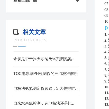
查看全部产品
0
0
0
1
相关文章
1.
RELATED ARTICLES
2.
3.
4.
5.
余氯是否干扰天尔纳氏试剂测氨氮？消除方法看这里
6.
7.
TOC电导率PH检测仪的三点校准解析
8.
9.
10
电极法氨氮测定仪选购：3 大关键维度，适配多场景检测需求
11
12
自来水余氯检测，选电极法还是比色法检测仪更靠谱？
13