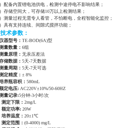
7）
配备内置锂电池供电，检测中途停电不影响结果
；
8）
存储空间大，可存储
10万以上检测结果
；
9）
测量过程无需专人看管，不怕断电，全程智能化监控
；
0）
具有支持连续、间隙式搅拌功能
；
▷技术参数：
仪器型号
：
TE-BOD(6A)型
测量数量：
6组
测量原理：
无汞压差法
存储数据：
5天-7天数据
测量周期：
5天-7天可选
测定精度：
± 8%
培养瓶容积：
580mL
额定电压
:
AC220V±10%/50-60HZ
测量记录
:
5分钟-3小时/次
.
测定下限：
2mg/L
.
额定功率
:
20W
.
培养温度：
20±1℃
.
测定范围：
(0-4000) mg/L