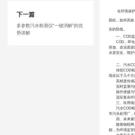
在环境保护与
下一篇
因此，如何高效
多参数污水检测仪“一键消解”的优
实的防线。
势讲解
一、COD监测
COD，即化学
排放、农业面源
水质安全、维护
二、污水CO
传统COD检测
现在以下几个方
高精度传感器：
实时监测与数据
操作便捷与智能
适应复杂环境：
三、应用场景
污水COD检测
市污水处理厂，
四、未来展望
随着物联网、大
能，为环境监管