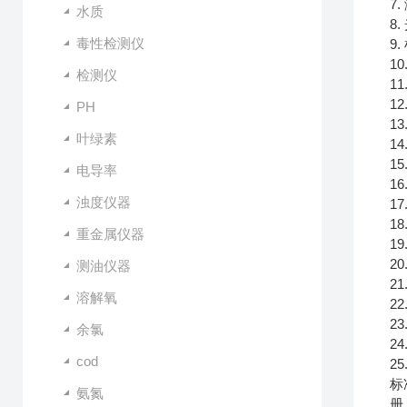
7
水质
8
毒性检测仪
9
1
检测仪
1
1
PH
13
叶绿素
1
1
电导率
1
浊度仪器
1
1
重金属仪器
1
2
测油仪器
2
溶解氧
2
2
余氯
2
cod
2
标
氨氮
册