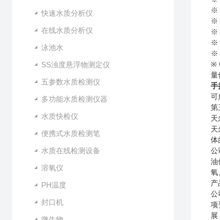
※
快速水质分析仪
※
在线水质分析仪
※
※
泳池水
※
※
SS浊度悬浮物测定仪
量
五参数水质检测仪
手
可
多功能水质检测仪器
第
水质快检仪
天
天
便携式水质检测笔
体
水质在线检测设备
公
油
溶氧仪
氧
产
PH温度
公
封口机
项
展
微生物