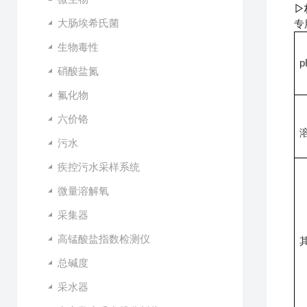
▷
大肠埃希氏菌
专
生物毒性
p
硝酸盐氮
氟化物
六价铬
污水
疾控污水采样系统
微量溶解氧
采集器
高锰酸盐指数检测仪
总碱度
采水器