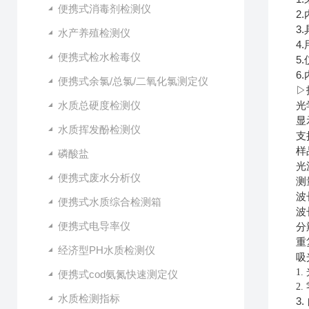
便携式消毒剂检测仪
2
3
水产养殖检测仪
4
便携式检水检毒仪
5
6
便携式余氯/总氯/二氧化氯测定仪
▷
水质总硬度检测仪
光
显
水质挥发酚检测仪
支
样
磷酸盐
光
便携式废水分析仪
测
波
便携式水质综合检测箱
波
便携式电导率仪
分
重
经济型PH水质检测仪
吸
1.
便携式cod氨氮快速测定仪
2.
水质检测指标
3