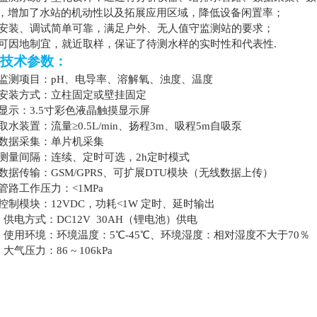
，增加了水站的机动性以及拓展应用区域，降低设备闲置率；
安装、调试简单可靠，满足户外、无人值守监测站的要求；
可因地制宜，就近取样，保证了待测水样的实时性和代表性.
技术参数：
监测项目：pH、电导率、溶解氧、浊度、温度
安装方式
：
立柱固定或壁挂固定
显示：3.5寸彩色液晶触摸显示屏
取水装置
：
流量≥0.5L/min、扬程3m、吸程5m自吸泵
数据采集
：
单片机采集
测量间隔
：
连续、定时可选，2h定时模式
数据传输
：
GSM/GPRS、可扩展DTU模块（无线数据上传）
管路工作压力：<1MPa
控制模块
：
12VDC，功耗<1W
定时、延时输出
.
供电方式：DC12V 30AH（锂电池）供电
.
使用环境：环境温度：5℃-45℃、环境湿度：相对湿度不大于70％
.
大气压力：86 ~ 106kPa