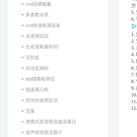
cod总磷氨氮
力
5.
多参数水质
6.
cod快速检测设备
▷
1.
水质测试仪
2.
生化需氧量BOD
3.
4.
试剂盒
5.
自动监测站
6.
7.
atp细菌检测仪
8.
9.
低速离心机
10
荧光快速测定仪
11
12
流量
便携式多普勒流速流量仪
超声波明渠流量计