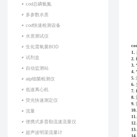
cod总磷氨氮
多参数水质
cod快速检测设备
水质测试仪
c
生化需氧量BOD
1.
试剂盒
2.
3.
自动监测站
4.
5.
atp细菌检测仪
6.
低速离心机
7.
8.
荧光快速测定仪
9.
10
流量
11
便携式多普勒流速流量仪
12
13
超声波明渠流量计
14