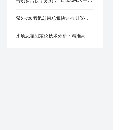
告别多台仪器分测，TE-300Max 一体化设备提升 COD 氨氮总磷总氮检测效率
紫外cod氨氮总磷总氮快速检测仪-选天尔-按需定制
水质总氮测定仪技术分析：精准高效的总氮检测核心技术拆解