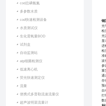
cod总磷氨氮
多参数水质
cod快速检测设备
铜
光
水质测试仪
检
生化需氧量BOD
光
显
试剂盒
进
检
自动监测站
准
atp细菌检测仪
波长
参
低速离心机
重
通
荧光快速测定仪
存
流量
预
自
便携式多普勒流速流量仪
打
数
超声波明渠流量计