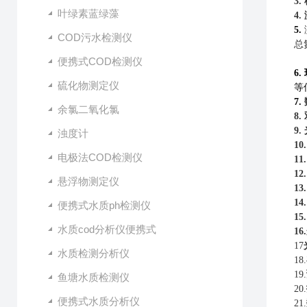
3.
叶绿素蓝绿藻
4.
5.
COD污水检测仪
总
便携式COD检测仪
6.
硫化物测定仪
等
7.
余氯二氧化氯
8.
9.
浊度计
10
电极法COD检测仪
11
12
悬浮物测定仪
13
14
便携式水质ph检测仪
15
水质cod分析仪便携式
1
17
水质检测分析仪
18.
19.
鱼塘水质检测仪
20.
便携式水质分析仪
21.