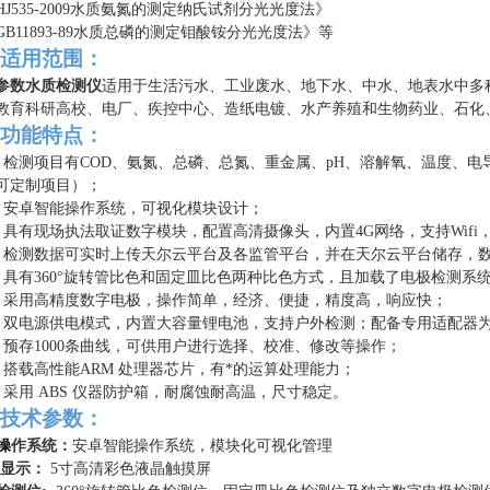
HJ535-2009水质氨氮的测定纳氏试剂分光光度法》
GB11893-89水质总磷的测定钼酸铵分光光度法》
等
适用范围：
参数水质检测仪
适用于生活污水、工业废水、地下水、中水、地表水中多
教育科研高校、电厂、疾控中心、造纸电镀、水产养殖和生物药业、石化、
功能特点
：
1. 检测项目有COD、氨氮、总磷、总氮、重金属、pH、溶解氧、温度、
可定制项目）；
2. 安卓智能操作系统，可视化模块设计；
.
具有现场执法取证数字模块，配置高清摄像头，内置4G网络，支持Wif
.
检测数据可实时上传天尔云平台及各监管平台，并在天尔云平台储存，数据
.
具有360°旋转管比色和
固定皿比色两种比色方式，且加载了电极检测系
6. 采用高精度数字电极，操作简单，经济、便捷，精度高，响应快；
7. 双电源供电模式，内置大容量锂电池，支持户外检测；配备专用适配器
8. 预存1000条曲线，可供用户进行选择、校准、修改等操作；
9. 搭载高性能ARM 处理器芯片，有*的运算处理能力；
.
采用
ABS 仪器防护箱，耐腐蚀耐高温，尺寸稳定。
技术参数：
操
作系统：
安卓智能操作系统，模块化可视化管理
显示：
5寸高清彩色液晶触摸屏