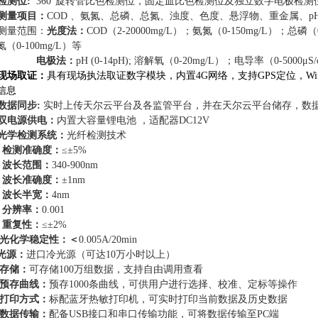
检测位
:
360°旋转管比色检测位，固定皿比色检测位及独立数字电极检测
测量项目：
COD 、氨氮、总磷、总氮、浊度、色度、悬浮物、重金属、pH
测量范围：
光度法：
COD（2-20000mg/L）；氨氮（0-150mg/L）；总磷（0
氮（0-100mg/L）等
电极法：
pH (0-14pH); 溶解氧（0-20mg/L）；电导率（0-5000μS/
现场取证：
具有现场执法取证数字模块，内置4G网络，支持GPS定位，W
信息
数据同步:
实时上传天尔云平台及各监管平台，并在天尔云平台储存，
数
双电源供电：
内置大容量锂电池
，适配器DC12V
光学检测系统：
光纤检测技术
.
检测准确度：
≤±5%
.
波长范围：
340-900nm
.
波长准确度：
±1nm
.
波长半宽：
4nm
.
分辨率：
0.001
.
重复性：
≤±2%
6.光化学稳定性
：＜
0.005A/20min
光源：
进口冷光源（可达10万小时以上）
存储：
可存储100万组数据，
支持自由调用查看
预存曲线：
预存1000条曲线，可供用户进行选择、校准、
定标等操作
打印方式：
标配蓝牙热敏打印机，可实时打印当前数据及历史数据
数据传输：
配备USB接口和串口传输功能，可将数据传输至PC端