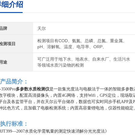
详细介绍
品牌
天尔
检测项目有COD、氨氮、总磷、总氮、重金属、
检测项目
pH、溶解氧、温度、电导率、ORP、
可广泛用于地下水、地表水、自来水厂、生活污水
用途
等领域水质污染物的检测
产品简介：
-3500Pro
多参数水质检测仪
是一款集光度法与电极法于一体的智能多参数
数字模块，配置高清摄像头，内置4G网络，支持Wifi，GPS定位，现
平台及各监管平台，并在天尔云平台储存，数据也可实时同步手机APP及
种比色方式，且加载了电极检测系统；内置高容量锂电池，仪器性能稳定
执行标准
：
HJT399—2007水质化学需氧量的测定快速消解分光光度法》