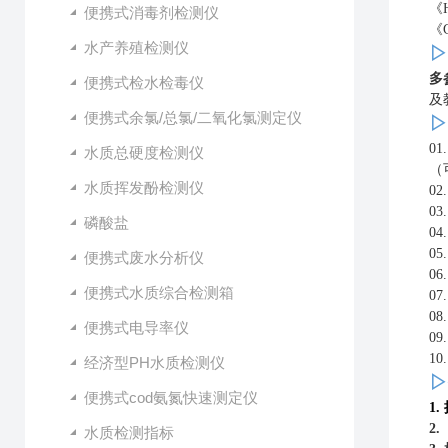
《
便携式消毒剂检测仪
《
水产养殖检测仪
▷
多
便携式检水检毒仪
及
便携式余氯/总氯/二氧化氯测定仪
▷
0
水质总硬度检测仪
（
水质挥发酚检测仪
0
03
磷酸盐
04
05
便携式废水分析仪
0
便携式水质综合检测箱
0
0
便携式电导率仪
0
10
经济型PH水质检测仪
▷
便携式cod氨氮快速测定仪
1.
2.
水质检测指标