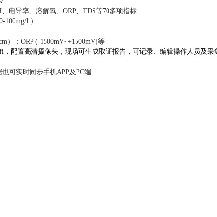
位
、电导率、溶解氧、ORP、TDS等70多项指标
-100mg/L）
cm）；ORP (-1500mV~+1500mV)等
ifi，配置高清摄像头，现场可生成取证报告，可记录、编辑操作人员及采
据也可实时同步手机APP及PC端