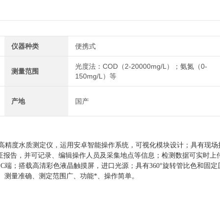
仪器种类
便携式
光度法：COD（2-20000mg/L）；氨氮（0-
测量范围
150mg/L）等
产地
国产
高精度水质测定仪，运用安卓智能操作系统，可视化模块设计；
具有现场
场取证报告，并可记录、编辑操作人员及采集地点等信息
；
检测数据可实时上
PC端；搭载高清彩色液晶触摸屏，进口光源
；
具有360°旋转管比色和
固定
、测量准确、测定范围广、功能*、操作简单。