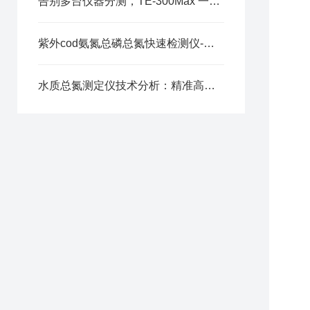
告别多台仪器分测，TE-300Max 一体化设备提升 COD 氨氮总磷总氮检测效率
紫外cod氨氮总磷总氮快速检测仪-选天尔-按需定制
水质总氮测定仪技术分析：精准高效的总氮检测核心技术拆解