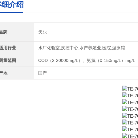
详细介绍
品牌
天尔
适用行业
水厂化验室,疾控中心,水产养殖业,医院,游泳馆
测量范围
COD（2-20000mg/L）、氨氮（0-150mg/L）mg/L
产地
国产