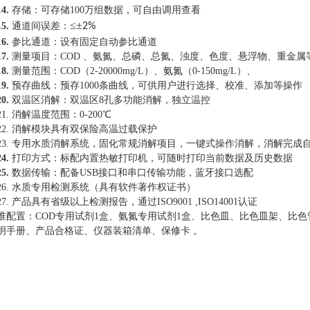
14.
存储：
可存储
100万组数据，可自由调用查看
≤±
15.
通道间误差：
2%
16.
参比通道：
设有固定自动参比
通道
17.
测量项目：
COD 、氨氮、总磷、总氮、浊度、色度、
悬浮物、
重金属
18.
测量范围
：
COD（2-20000mg/L）、氨氮（0-150mg/L）、
19.
预存曲线：
预存
100
0
条
曲线，可供用户进行选择、校准、添加等操作
20.
双温区消解：
双温区
8孔多功能消解
，
独立温控
21.
消解温度范围：
0-200℃
22.
消解模块具有
双保险高温过载保护
23.
专用水质消解系统，固化常规消解项目，一键式操作消解，消解完成
24.
打印方式：
标配内置热敏打印机
，
可随时打印当前数据及历史数据
25.
数据传输：
配备
USB接口和串口传输功能，蓝牙接口选配
26.
水质专用检测系统（具有软件著作权证书）
27.
产品具有省级以上检测报告，通过ISO9001 ,ISO14001认证
准配置：
COD专用试剂1盒、氨氮专用试剂1盒、比色皿、比色皿架、比
明手册、产品合格证、仪器装箱清单、保修卡 。