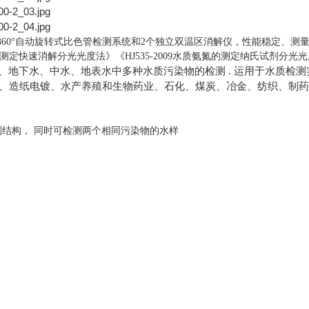
360°自动旋转式比色管检测系统和2个独立双温区消解仪，
性能稳定、测
量的测定快速消解分光光度法》《HJ535-2009水质氨氮的测定纳氏试剂分光
、地下水、中水、地表水中
多种水质污染物
的检测
.
运用于水质检测
、造纸电镀、水产养殖和生物药业、石化、煤炭、冶金、纺织、制药
测结构，
同时可检测两个相同污染物的水样