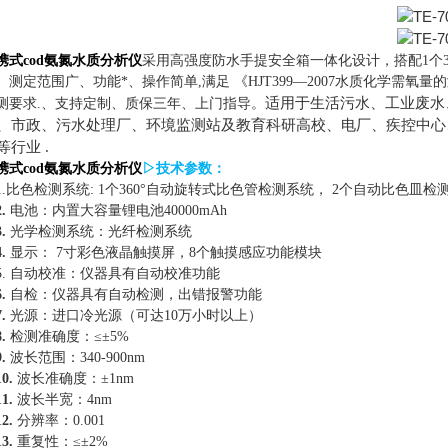
携式cod氨氮水质分析仪
采用高强度防水手提安全箱一体化设计，搭配
1个
、测定范围广、功能*、操作简单,
满足
《HJT399—2007水质化学需氧
适用于生活污水、工业废水
测要求
.、支持定制、质保三年、上门指导。
、市政、污水处理厂、环境监测站及教育科研高校、电厂、疾控中心
等行业
.
携式cod氨氮水质分析仪
▷技术参数：
1.比色检测系统
:
1个360°自动旋转式比色管检测系统，
2个自动比色皿检
2.
电池：
内置大容量锂电池
40000mAh
3.
光学检测系统
：光纤检测系统
4.
显示：
7寸彩色液晶触摸屏
，
8个触摸感应功能模块
5.
自动校准：
仪器具有自动校准功能
6.
自检：
仪器具有自动检测，出错报警功能
7.
光源：
进口冷光源（可达
10万小时以上）
8.
检测准确度：
≤±5%
9.
波长范围：
340-900nm
10.
波长准确度：
±1nm
11.
波长半宽：
4nm
12.
分辨率：
0.001
13.
重复性：
≤±2%