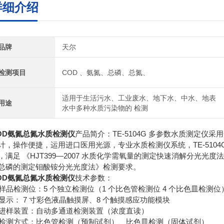
详细介绍
品牌
天尔
检测项目
COD 、氨氮、总磷、总氮、
适用于生活污水、工业废水、地下水、中水、地表
用途
水中多种水质污染物的 检测
OD氨氮总氮水质检测仪
产品简介：TE-5104G 多参数水质测定仪
计，操作便捷，运用进口医用光源，专业水质检测仪系统，TE-510
，满足 《HJT399—2007 水质化学需氧量的测定快速消解分光光度法》
总磷的测定钼酸铵分光光度法》检测要求。
OD氨氮总氮水质检测仪
技术参数：
. 样品检测位：5 个独立检测位（1 个比色管检测位 4 个比色皿检测位
. 显示： 7 寸彩色液晶触摸屏、8 个触摸感应功能模块
. 进样装置：自动多通道检测装置（浓度直读）
. 检测方式：比色管检测（预制试剂）、比色皿检测（固体试剂）