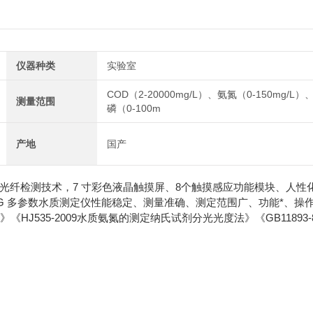
仪器种类
实验室
COD（2-20000mg/L）、氨氮（0-150mg/L）
测量范围
磷（0-100m
产地
国产
采用光纤检测技术，7 寸彩色液晶触摸屏、8个触摸感应功能模块、人性
4G 多参数水质测定仪性能稳定、测量准确、测定范围广、功能*、操
《HJ535-2009水质氨氮的测定纳氏试剂分光光度法》《GB11893-8
）