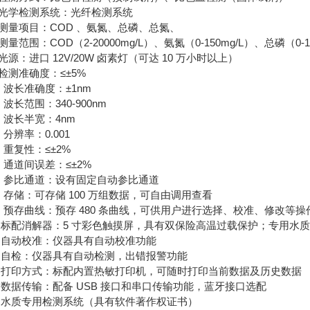
. 光学检测系统：光纤检测系统
. 测量项目：COD 、氨氮、总磷、总氮、
. 测量范围：COD（2-20000mg/L）、氨氮（0-150mg/L）、总磷（0-1
. 光源：进口 12V/20W 卤素灯（可达 10 万小时以上）
. 检测准确度：≤±5%
0. 波长准确度：±1nm
1. 波长范围：340-900nm
2. 波长半宽：4nm
. 分辨率：0.001
4. 重复性：≤±2%
5. 通道间误差：≤±2%
6. 参比通道：设有固定自动参比通道
7. 存储：可存储 100 万组数据，可自由调用查看
8. 预存曲线：预存 480 条曲线，可供用户进行选择、校准、修改等操
9.标配消解器：5 寸彩色触摸屏，具有双保险高温过载保护；专用
0.自动校准：仪器具有自动校准功能
1.自检：仪器具有自动检测，出错报警功能
2.打印方式：标配内置热敏打印机，可随时打印当前数据及历史数据
3.数据传输：配备 USB 接口和串口传输功能，蓝牙接口选配
4.水质专用检测系统（具有软件著作权证书）