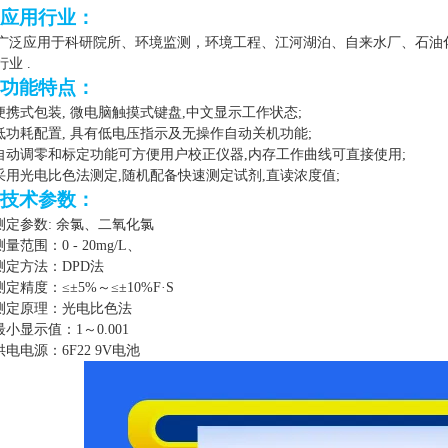
应用行业：
广泛应用于科研院所、环境监测，环境工程、江河湖泊、自来水厂、石油
行业
.
功能特点
：
.便携式包装, 微电脑触摸式键盘,中文显示工作状态;
.低功耗配置, 具有低电压指示及无操作自动关机功能;
.自动调零和标定功能可方便用户校正仪器,内存工作曲线可直接使用;
.采用光电比色法测定,随机配备快速测定试剂,直读浓度值;
技术参数
：
.测定参数
: 余氯、
二氧化氯
.测量范围：
0 - 20mg/L
、
.测定方法：
DPD法
.测定精度：
≤±5%～≤±10%F
·
S
.测定原理：光电比色法
.最小显示值：
1～0.001
.供电电源：
6F22 9V电池