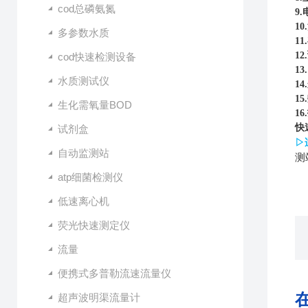
cod总磷氨氮
9
10.
多参数水质
11.
1
cod快速检测设备
1
水质测试仪
14.
1
生化需氧量BOD
16.
快
试剂盒
▷
自动监测站
测
atp细菌检测仪
低速离心机
荧光快速测定仪
流量
便携式多普勒流速流量仪
超声波明渠流量计