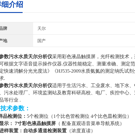
详细介绍
品牌
天尔
产地
国产
参数污水水质天尔分析仪
采用彩色液晶触摸屏，光纤检测技术，
可根据文字语音提示操作仪器.仪器性能稳定、测量准确、测定范围广
定快速消解分光光度法》《HJ535-2009水质氨氮的测定纳氏试剂
求.
参数污水水质天尔分析仪
适用于生活污水、工业废水、地下水、
、污水处理厂、环境监测站及教育科研高校、电厂、疾控中心、
品等行业
.
▷技术参数：
样品检测位：
5个检测位（1个比色管检测位 4个比色皿检测位）
显示：
7寸彩色液晶触摸屏
（
配备直观语音菜单导航系统）
进样装置：自动多通道检测装置
（浓度直读）