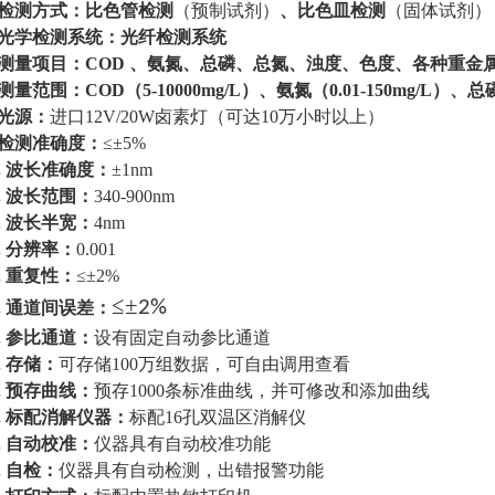
检测方式：比色管检测
（预制试剂）
、比色皿检测
（固体试剂）
光学检测系统：光纤检测系统
 测
量项目：COD 、氨氮、总磷、总氮、浊度、色度、各种重金属
测量范围：
COD（
5
-10000mg/L）、氨氮（0.01-1
5
0mg/L）、总磷
光源：
进口
12V/20W卤素灯（可达10万小时以上）
检测准确度：
≤±5%
.
波长准确度：
±1nm
.
波长范围：
340-900nm
.
波长半宽：
4nm
.
分辨率：
0.001
.
重复性：
≤±2%
≤±
2%
.
通道间误差：
.
参比通道：
设有固定自动参比通道
.
存储：
可存储
100万组数据，可自由调用查看
.
预存曲线：
预存1000
条标准曲线，并可修改和添加曲线
.
标配消解仪器：
标配
16孔双温区消解仪
.
自动校准：
仪器具有自动校准功能
.
自检：
仪器具有自动检测，出错报警功能