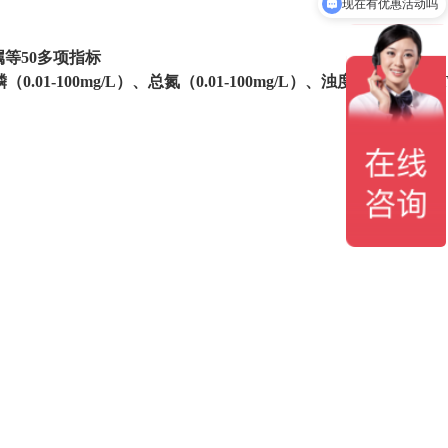
现在有优惠活动吗
等50多项指标
（0.01-
100
mg/L）、总氮（0.01-
10
0mg/L）、浊度（0.5-
2500
N