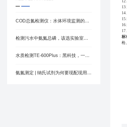
1
1
3
1
4
1
5
COD总氮检测仪：水体环境监测的重要工具
1
6.
17.
标
检测污水中氨氮总磷，该选实验室台式检测仪还是便携式检测仪？
枪
水质检测TE-600Plus：黑科技，一机搞定四大核心指标！
氨氮测定 | 纳氏试剂为何要现配现用？关键影响解析​