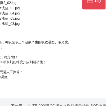
确，可以显示三个波数产生的吸收
谱
图、吸光度
;
；
收，稳定性好
；
有萃取剂的纯度扫描判断功能；
;
无需人工换算
；
调整;
下一篇
TE-2000BOD污水水质智能分析仪 BOD测