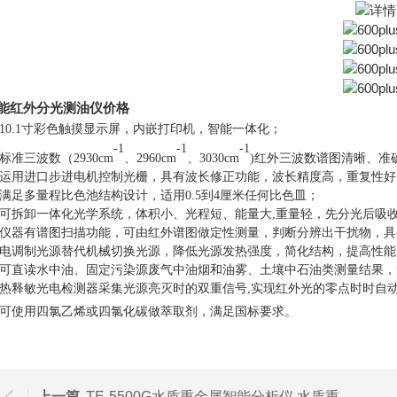
能红外分光测油仪价格
10.1寸彩色触摸显示屏，内嵌打印机，智能一体化；
-
1
-
1
-1
标
准
三波数
（
2930cm
、
2960cm
、
3030cm
)红外三波数
谱图清晰
、准
运用
进口步进电机控制光栅，具有波长修正功能，波长精度高，重复性好
满足多量程比色池结构设计，
适用
0.5到
4
厘米任何比色皿
；
可拆卸一体化光学系统，体
积
小、光程短、能量大
,
重量轻，
先分光后吸
仪器有谱图扫描功能，可由红外谱图做定性测量，判断分辨出干扰物，具
电调制光源替代机械切换光源，降低光源发热强度
，
简
化
结构，提高性能
可直读水中油、固定污染源废气中油烟和油雾、土壤中石油类测量结果，
热释敏光电检测器采集光源亮灭时的双重信号
,实现红外光的零点时时自动
可使用四氯乙烯或四氯化碳做萃取剂
，
满足国标要求。
上一篇
TE-5500G水质重金属智能分析仪 水质重金属检测仪