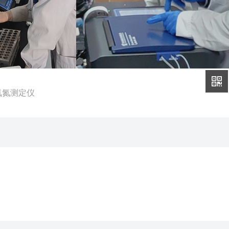
D氨氮测定仪