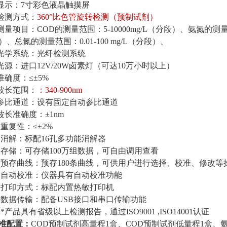
.显示：
7
寸彩色液晶触摸屏
.检测方式：
360°
比色管
旋转
检测（预制试剂）
.测量项目：COD的测量范围：
5
-1
0
000mg/L（分段）、氨氮的测量范
）、总氮的测量范围：0.01-
100
mg/L（分段）
、
.光学系统：光纤检测系统
光源：进口
12V/20W卤素灯（可达10万小时以上）
.准确度：≤±5%
.波长范围：
：
340-900
nm
.参比通道：设有固定自动参比通道
.波长准确度：±1nm
.重复性：≤±2%
.消解：标配
16孔多功能
消解器
2.存储：可存储100万组数据，可自由调用查看
.预存曲线：预存
180条
曲线，可供用户进行选择、校准、修改等
.自动校准：仪器具有自动校准功能
.打印方式：标配内置热敏打印机
.
数据传输：配备
USB接口和串口传输功能
.*
产品具有省级以上检测报告，通过
ISO9001 ,ISO14001认证
准配置：
COD预制试剂高量程1盒、COD预制试剂低量程1盒