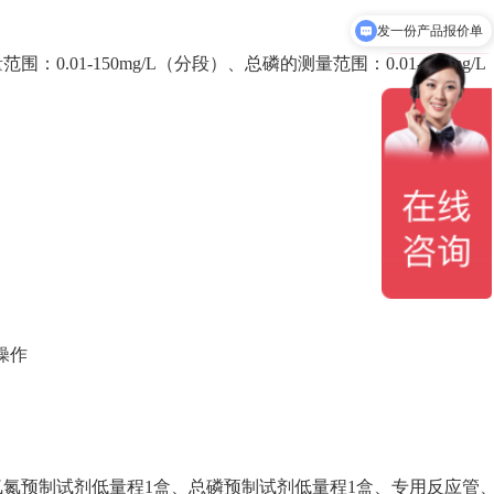
发一份产品报价单
围：0.01-1
50
mg/L（分段）、总磷的测量范围：0.01-
100
mg/
操作
、氨氮预制试剂低量程1盒、总磷预制试剂低量程1盒、专用反应管