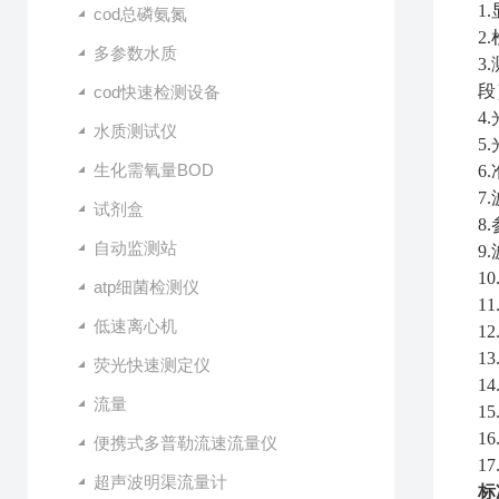
1
cod总磷氨氮
2
多参数水质
3
段
cod快速检测设备
4
水质测试仪
5.
生化需氧量BOD
6
7
试剂盒
8
自动监测站
9
10
atp细菌检测仪
1
1
低速离心机
1
1
3
荧光快速测定仪
1
4
流量
1
5
1
6
便携式多普勒流速流量仪
17
超声波明渠流量计
标