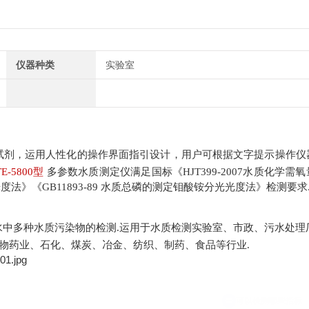
仪器种类
实验室
试剂，
运用人性化的操作界面指引设计，用户可根据文字提示操作仪
TE-5800型
多参数
水质
测定
仪
满足国标《
HJT399-2007水质化学需
度法》《GB11893-89 水质总磷的测定钼酸铵分光光度法》检测要求
水中
多种水质污染物
的检测
.运用于水质检测实验室、市政、污水处理
物药业、石化、煤炭、冶金、纺织、制药、食品等行业.