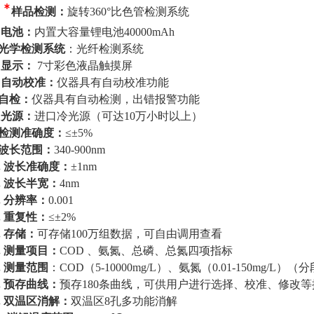
.
*
样品检测：
旋转
360°比色管检测系统
电池：
内置大容量锂电池
40000mAh
光学检测系统
：光纤检测系统
显示：
7寸彩色液晶触摸屏
自动校准：
仪器具有自动校准功能
自检：
仪器具有自动检测，出错报警功能
光源：
进口冷光源（可达
10万小时以上）
检测准确度：
≤±5%
波长范围：
340-900nm
.
波长准确度：
±1nm
.
波长半宽：
4nm
.
分辨率：
0.001
.
重复性：
≤±2%
.
存储：
可存储
100万组数据，可自由调用查看
.
测量项目：
COD 、氨氮、总磷、总氮
四项指标
.
测量范围
：
COD（
5
-10000mg/L）、氨氮（0.01-1
5
0mg/L）
（
分
.
预存曲线：
预存
180
条曲线，可供用户进行选择、校准、修改等
.
双温区消解：
双温区
8孔多功能消解