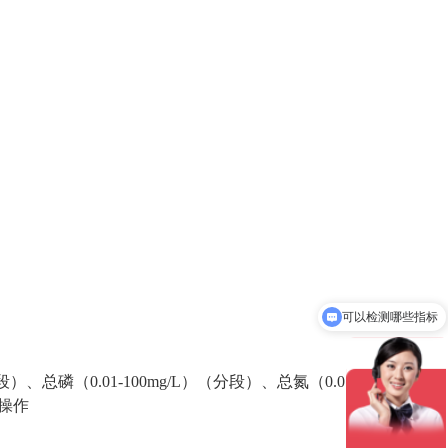
可以检测哪些指标
段
）
、总磷（
0.01-
100
mg/L）
（
分段
）
、总氮（
0.01-
10
0mg/L）
操作