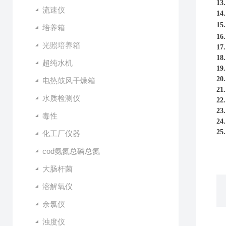
13
流速仪
14
15
培养箱
16
光照培养箱
17
18
超纯水机
19
20
电热鼓风干燥箱
21
水质检测仪
22
23
毒性
24
25
化工厂仪器
cod氨氮总磷总氮
大肠杆菌
溶解氧仪
余氯仪
浊度仪