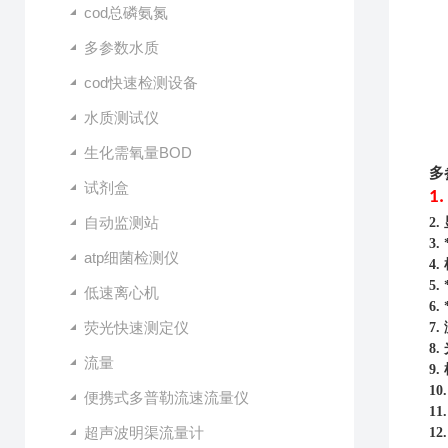
cod总磷氨氮
多参数水质
cod快速检测设备
水质测试仪
生化需氧量BOD
多
试剂盒
1.
自动监测站
2.
3.
atp细菌检测仪
4.
5.
低速离心机
6.
荧光快速测定仪
7.
8.
流量
9.
10
便携式多普勒流速流量仪
11
超声波明渠流量计
12