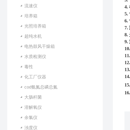
流速仪
4.
5.
培养箱
6.
光照培养箱
7.
8.
超纯水机
9.
电热鼓风干燥箱
10
11
水质检测仪
12
毒性
13
14
化工厂仪器
15
cod氨氮总磷总氮
16
大肠杆菌
溶解氧仪
余氯仪
浊度仪