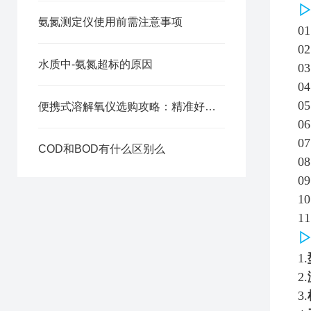
氨氮测定仪使用前需注意事项
0
0
水质中-氨氮超标的原因
0
0
0
便携式溶解氧仪选购攻略：精准好用不踩坑
0
0
COD和BOD有什么区别么
0
0
1
1
1.
2.
3.