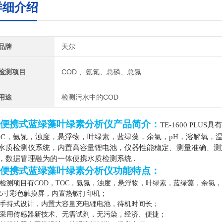
详细介绍
品牌
天尔
检测项目
COD 、氨氮、总磷、总氮
用途
检测污水中的COD
便携式蓝绿藻叶绿素分析仪
产品简介：
TE-1600 PLUS
具有
OC，氨氮，浊度，悬浮物，叶绿素，蓝绿藻，余氯，
p
H，溶解氧，温
水质检测仪系统，内置高容量锂电池，仪器性能稳定、测量准确、测
，数据管理融为的一体便携水质检测系统
.
便携式蓝绿藻叶绿素分析仪
功能特点：
检测项目有
COD，TO
C
，氨氮，浊度，悬浮物，叶绿素，蓝绿藻，余氯，
5寸彩色触摸屏，内置热敏打印机
；
 手持式设计，内置大容量充电锂电池，待机时间长
；
采用传感器新技术、无需试剂，无污染，经济、便捷
；