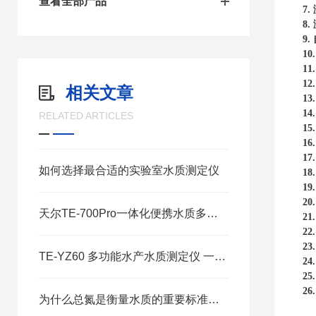
查看全部产品
7.
8.
9.
10
11
12
相关文章
13
14
RELATED ARTICLES
15
16
17
如何选择最合适的实验室水质测定仪
18
19
20
天尔TE-700Pro一体化便携水质多参数检测系统维修保养技术指南
21
22
23
TE-YZ60 多功能水产水质测定仪 一站式检测氨氮亚盐溶解氧 pH
24
25
26
为什么总氮是衡量水质的重要标准之一呢