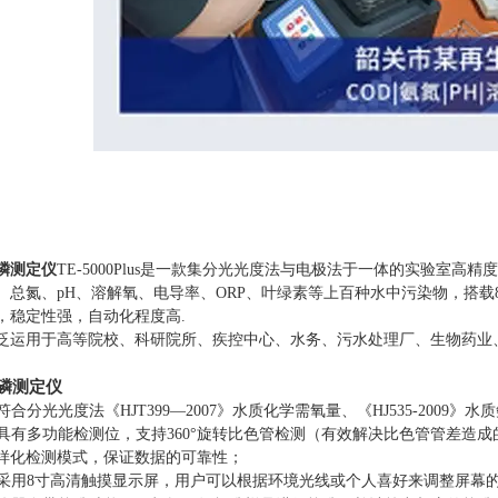
磷测定仪
TE-5000Plus是一款集分光光度法与电极法于一体的实验室
、总氮、pH、溶解氧、电导率、ORP、叶绿素等上百种水中污染物，搭载8
，稳定性强，自动化程度高.
泛
运用于
高等院校、科研院所、疾控中心、水务、污水处理厂、生物药业
磷测定仪
符合分光光度法
《
HJT399—2007》水质化学需氧量
、
《
HJ535-2009》水
具有多功能检测位，支持
360°旋转比色管检测（有效解决比色管管差造
样化检测模式，保证数据的可靠性；
采用
8寸高清触摸显示屏，用户可以根据环境光线或个人喜好来调整屏幕