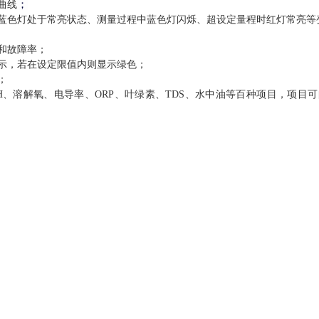
；
曲线
蓝色灯处于常亮状态
、
测量过程中蓝色灯闪烁、超设定量程时红灯常亮
等
和故障率；
示，若在设定限值内则显示绿色；
；
H、溶解氧、电导率、O
RP、叶绿素、TDS、水中油等百种项目，项目