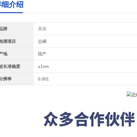
详细介绍
品牌
天尔
检测项目
总磷
产地
国产
波长准确度
±1nm
分辨率
0.001