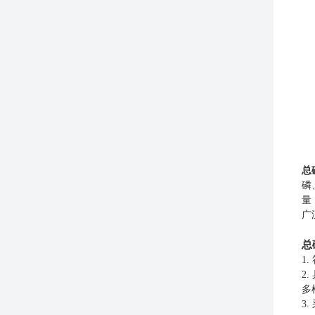
总
磷
量
广
总
1.
2.
多
3.