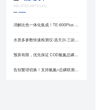
RELATED ARTICLES
消解比色一体化集成！TE-600Plus 便携系统实现总磷四项指标野外同步快检
水质多参数快速检测仪-选天尔-三款型号可选
预算有限，优先保证 COD氨氮总磷这三项指标精度，该如何选择仪器？
告别繁琐切换！支持氨氮+总磷联测的COD检测仪，你知道哪几款？