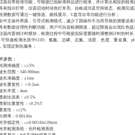
仪器自带校准功能，
可
根据已知标准样品进行校准，并计算出相应的校准
具有指示灯带，仪器
启动
时绿色灯常亮
、
自检成功及空闲状态、检测完成
检测数据可通过一键筛选、曲线显示、
U盘导出等功能进行分析；
全中文操作界面，引导式检测模式，减少了因操作不当而导致的测量误差
具有数据合理性判断功能，
用户可自设检测限值，超过限值会出现红色提
仪器内置倒计时模块，检测过程中可根据实际需要随时调整倒计时的时长
.
可快速检测水质中
COD、氨氮、总磷、总氮、浊度、色度、重金属、p
，实现定制化服务；
术参数：
检测准确度：
≤±5%
波长范围：
340-900nm
波长准确度：
±1nm
波长重复性：＜
0.2nm
波长半宽：
4nm
透射比误差：
±0.5%
透射比重复性：
≤0.2%T
重复性：
≤±2%
分辨率：
0.001Abs
光学稳定性：
≤±0.005Abs/20min
光学检测系统：光纤检测系统