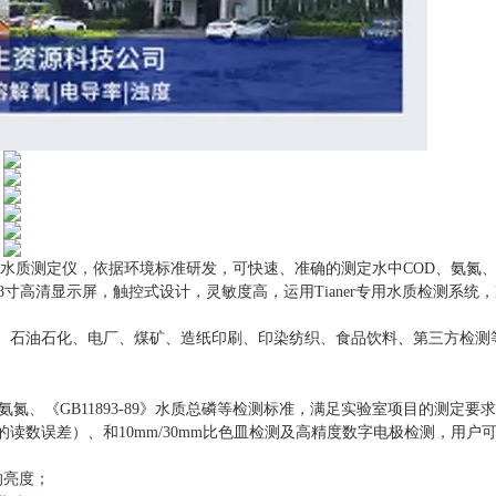
高精度水质测定仪，依据环境标准研发，可快速、准确的测定水中COD、氨氮
寸高清显示屏，触控式设计，灵敏度高，运用Tianer专用水质检测系统
、石油石化、电厂、煤矿、造纸印刷、印染纺织、食品饮料、第三方检测
质氨氮
、
《
GB11893-89》水质总磷
等检测标准，满足实验室项目的测定要求
成的读数误差）、
和
10mm/30mm
比色皿检测及高精度数字电极检测
，
用户
的亮度；