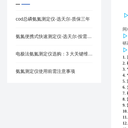
cod总磷氨氮测定仪-选天尔-质保三年
间
▷
氨氮便携式快速测定仪-选天尔-按需定制
研
▷
电极法氨氮测定仪选购：3 大关键维度，适配多场景检测需求
1.
2.
3.
氨氮测定仪使用前需注意事项
4.
5.
6.
7.
8.
9.
10
11
12