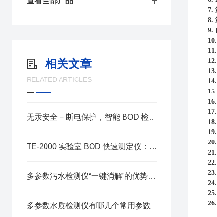
查看全部产品
7.
8.
9.
10
11
相关文章
12
13
RELATED ARTICLES
14
15
16
17
无汞安全 + 断电保护，智能 BOD 检测装备助力水环境有机污染精细化监测
18
19
20
TE-2000 实验室 BOD 快速测定仪：高效精准的水质生化检测方案
21
22
23
多参数污水检测仪“一键消解”的优势讲解
24
25
26
多参数水质检测仪有哪几个常用参数