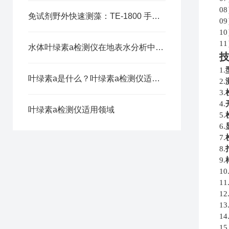
0
免试剂野外快速测藻：TE-1800 手持式检测仪助力水源地水华预警
0
1
1
水体叶绿素a检测仪在地表水分析中的应用
1.
叶绿素a是什么？叶绿素a检测仪适用那些领域？
2.
3.
4.
叶绿素a检测仪适用领域
5.
6.
7.
8.
9.
10
11
12
13
14
15