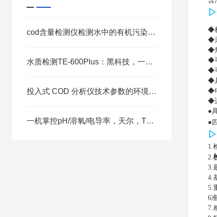
含
▷
◆
cod含量检测仪检测水中的有机污染程度
◆
◆
◆
水质检测TE-600Plus：黑科技，一机搞定四大核心指标！
◆
◆
投入式 COD 分析仪技术参数的环境适配与实用优势
◆
◆
●
一机掌控pH/溶氧/电导率，天尔，TE-1800让水质监测更智慧！
●
▷
1
2.
3
4
5.
6
7.