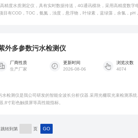
仪高精度水质测定仪，具有实时数据传送，4G通讯模块，采用高精度数字
项目有COD，TOC，氨氮，浊度，悬浮物，叶绿素，蓝绿藻，余氯，pH
 TDS，水中油等项目，适应于各种恶劣工作环境，专业水质检测仪系统，
准确、测定范围广、功能*、操作简单.
验室紫外多参数污水检测仪
厂商性质
更新时间
浏览次数
生产厂家
2026-08-06
4074
参数污水检测仪是我公司研发的智能全波长分析仪器.采用光栅双光束检测系
器,8寸彩色触摸屏等高性能指标。
跳转到第
页