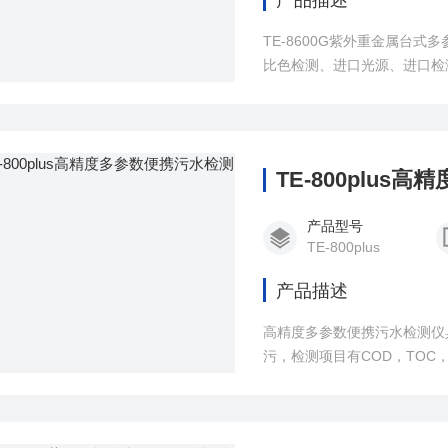
产品描述
TE-8600G紫外重金属台
比色检测、进口光源、进口检
TE-800plu
产品型号
TE-800plus
产品描述
高精度多参数便携污水检测仪
污，检测项目有COD，TO
ORP， TDS，水中油等
定、测量准确、测定范围广、功