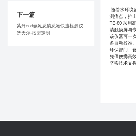
随着水环境
下一篇
测痛点，推出
TE-80 
紫外cod氨氮总磷总氮快速检测仪-
清触摸屏与
选天尔-按需定制
该仪器可一
备自动校准
环保部门、
凭借便携高效
坚实技术支